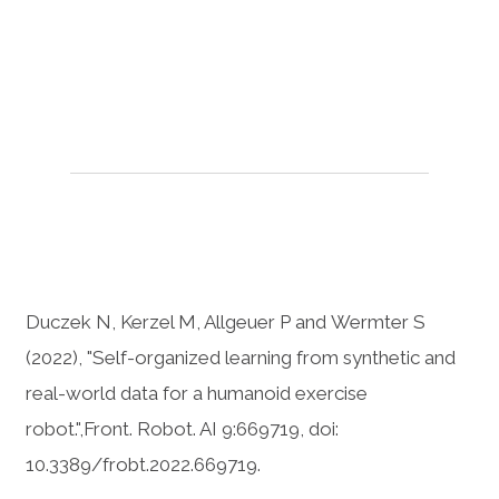
Duczek N, Kerzel M, Allgeuer P and Wermter S
(2022), "Self-organized learning from synthetic and
real-world data for a humanoid exercise
robot.",Front. Robot. AI 9:669719, doi:
10.3389/frobt.2022.669719.